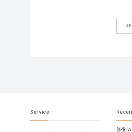
R
Service
Recen
修復 Wo