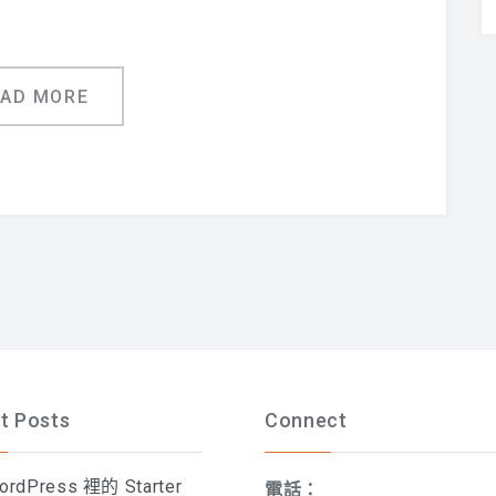
EAD MORE
t Posts
Connect
rdPress 裡的 Starter
電話：