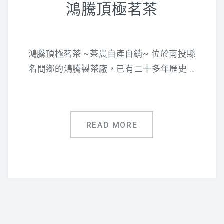
鴻騰頂極茗茶
鴻騰頂極茗茶 ~茶農自產自銷~ 位於南投縣
名間鄉的鴻騰製茶廠，已有二十多年歷史 …
READ MORE