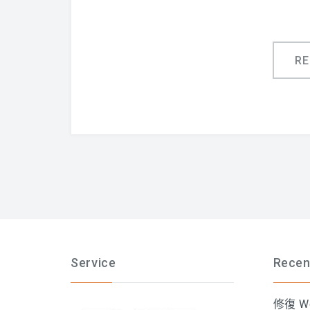
R
Service
Recen
修復 Wo