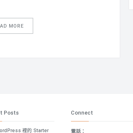
EAD MORE
t Posts
Connect
rdPress 裡的 Starter
電話：