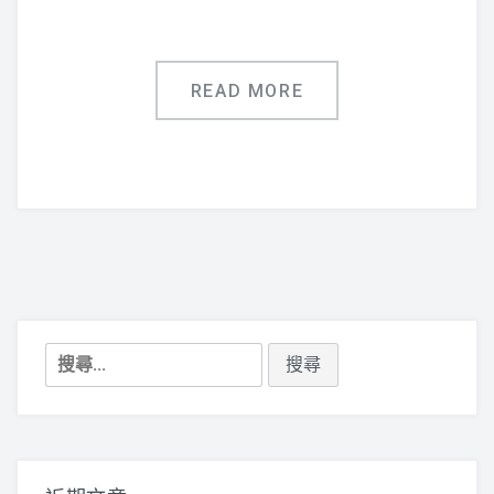
READ MORE
搜
尋
關
鍵
字: