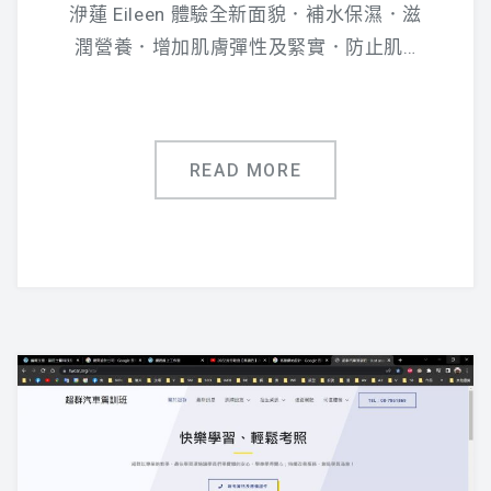
洢蓮 Eileen 體驗全新面貌．補水保濕．滋
潤營養．增加肌膚彈性及緊實．防止肌…
READ MORE