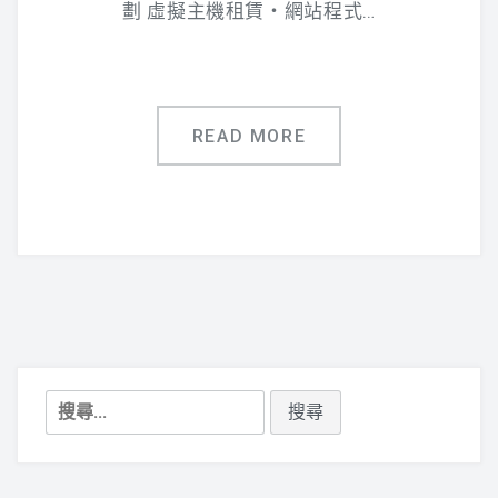
劃 虛擬主機租賃‧網站程式…
READ MORE
搜
尋
關
鍵