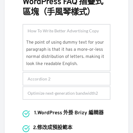
WordPress FAQ 摺疊式
區塊（手風琴樣式）
How To Write Better Advertising Copy
The point of using dummy text for your 
paragraph is that it has a more-or-less 
normal distribution of letters. making it 
look like readable English.
Accordion 2
The point of using dummy text for your 
Optimize next-generation bandwidth2
paragraph is that it has a more-or-less 
normal distribution of letters. making it 
The point of using dummy text for 
look like readable English.
 1.WordPress 外掛 Brizy 編輯器
your paragraph is that it has a 
more-or-less normal distribution 
2.修改成預設範本
of letters. making it look like 