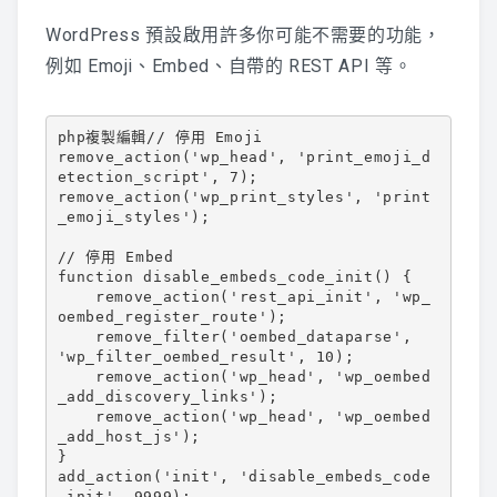
WordPress 預設啟用許多你可能不需要的功能，
例如 Emoji、Embed、自帶的 REST API 等。
php複製編輯
// 停用 Emoji

remove_action('wp_head', 'print_emoji_d
etection_script', 7);

remove_action('wp_print_styles', 'print
_emoji_styles');

// 停用 Embed

function disable_embeds_code_init() {

    remove_action('rest_api_init', 'wp_
oembed_register_route');

    remove_filter('oembed_dataparse', 
'wp_filter_oembed_result', 10);

    remove_action('wp_head', 'wp_oembed
_add_discovery_links');

    remove_action('wp_head', 'wp_oembed
_add_host_js');

}

add_action('init', 'disable_embeds_code