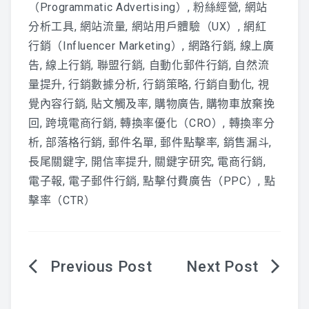
（Programmatic Advertising）
,
粉絲經營
,
網站
分析工具
,
網站流量
,
網站用戶體驗（UX）
,
網紅
行銷（Influencer Marketing）
,
網路行銷
,
線上廣
告
,
線上行銷
,
聯盟行銷
,
自動化郵件行銷
,
自然流
量提升
,
行銷數據分析
,
行銷策略
,
行銷自動化
,
視
覺內容行銷
,
貼文觸及率
,
購物廣告
,
購物車放棄挽
回
,
跨境電商行銷
,
轉換率優化（CRO）
,
轉換率分
析
,
部落格行銷
,
郵件名單
,
郵件點擊率
,
銷售漏斗
,
長尾關鍵字
,
開信率提升
,
關鍵字研究
,
電商行銷
,
電子報
,
電子郵件行銷
,
點擊付費廣告（PPC）
,
點
擊率（CTR）
文
章