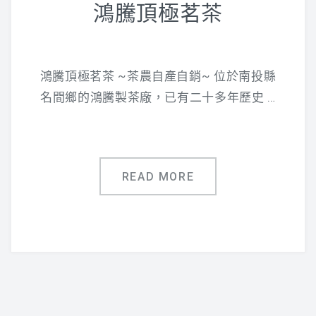
鴻騰頂極茗茶
鴻騰頂極茗茶 ~茶農自產自銷~ 位於南投縣
名間鄉的鴻騰製茶廠，已有二十多年歷史 …
READ MORE