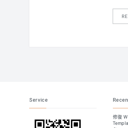
R
Service
Recen
修復 Wo
Temp