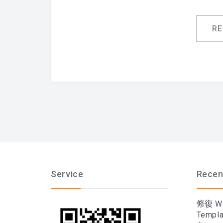
R
Service
Recen
修復 Wo
Temp